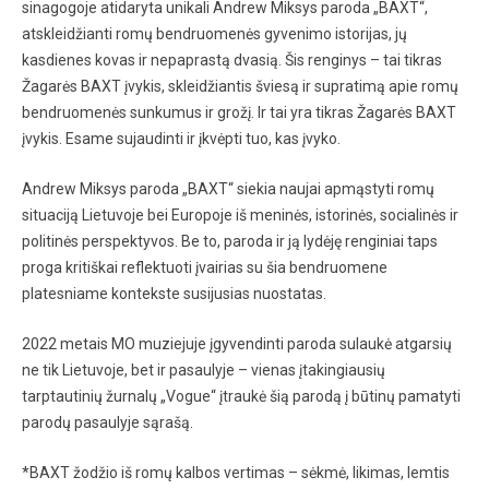
sinagogoje atidaryta unikali Andrew Miksys paroda „BAXT“,
atskleidžianti romų bendruomenės gyvenimo istorijas, jų
kasdienes kovas ir nepaprastą dvasią. Šis renginys – tai tikras
Žagarės BAXT įvykis, skleidžiantis šviesą ir supratimą apie romų
bendruomenės sunkumus ir grožį. Ir tai yra tikras Žagarės BAXT
įvykis. Esame sujaudinti ir įkvėpti tuo, kas įvyko.
Andrew Miksys paroda „BAXT“ siekia naujai apmąstyti romų
situaciją Lietuvoje bei Europoje iš meninės, istorinės, socialinės ir
politinės perspektyvos. Be to, paroda ir ją lydėję renginiai taps
proga kritiškai reflektuoti įvairias su šia bendruomene
platesniame kontekste susijusias nuostatas.
2022 metais MO muziejuje įgyvendinti paroda sulaukė atgarsių
ne tik Lietuvoje, bet ir pasaulyje – vienas įtakingiausių
tarptautinių žurnalų „Vogue“ įtraukė šią parodą į būtinų pamatyti
parodų pasaulyje sąrašą.
*BAXT žodžio iš romų kalbos vertimas – sėkmė, likimas, lemtis