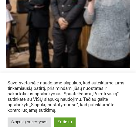
Savo svetainėje naudojame slapukus, kad suteiktume jums
tinkamiausią patirtį, prisimindami jūsų nuostatas ir
pakartotinius apsilankymus. Spustelėdami „Priimti viską“
sutinkate su VISŲ slapukų naudojimu. Tačiau galite
apsilankyti „Slapukų nustatymuose“, kad pateiktumėte
kontroliuojamą sutikimą.
Slapukų nustatymai
Sutinku