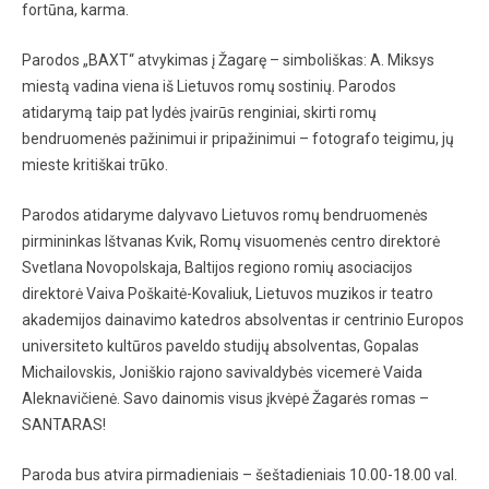
fortūna, karma.
Parodos „BAXT“ atvykimas į Žagarę – simboliškas: A. Miksys
miestą vadina viena iš Lietuvos romų sostinių. Parodos
atidarymą taip pat lydės įvairūs renginiai, skirti romų
bendruomenės pažinimui ir pripažinimui – fotografo teigimu, jų
mieste kritiškai trūko.
Parodos atidaryme dalyvavo Lietuvos romų bendruomenės
pirmininkas Ištvanas Kvik, Romų visuomenės centro direktorė
Svetlana Novopolskaja, Baltijos regiono romių asociacijos
direktorė Vaiva Poškaitė-Kovaliuk, Lietuvos muzikos ir teatro
akademijos dainavimo katedros absolventas ir centrinio Europos
universiteto kultūros paveldo studijų absolventas, Gopalas
Michailovskis, Joniškio rajono savivaldybės vicemerė Vaida
Aleknavičienė. Savo dainomis visus įkvėpė Žagarės romas –
SANTARAS!
Paroda bus atvira pirmadieniais – šeštadieniais 10.00-18.00 val.