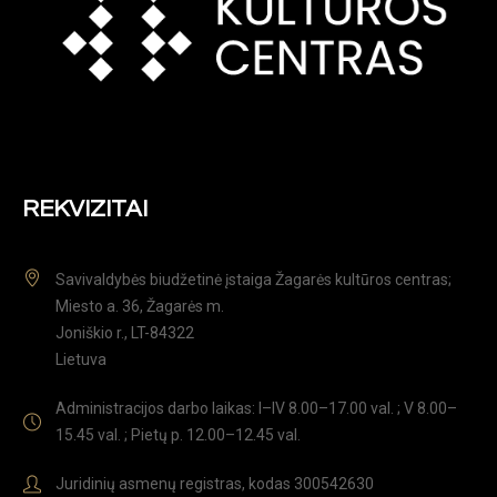
REKVIZITAI
Savivaldybės biudžetinė įstaiga Žagarės kultūros centras;
Miesto a. 36, Žagarės m.
Joniškio r., LT-84322
Lietuva
Administracijos darbo laikas: I–IV 8.00–17.00 val. ; V 8.00–
15.45 val. ; Pietų p. 12.00–12.45 val.
Juridinių asmenų registras, kodas 300542630