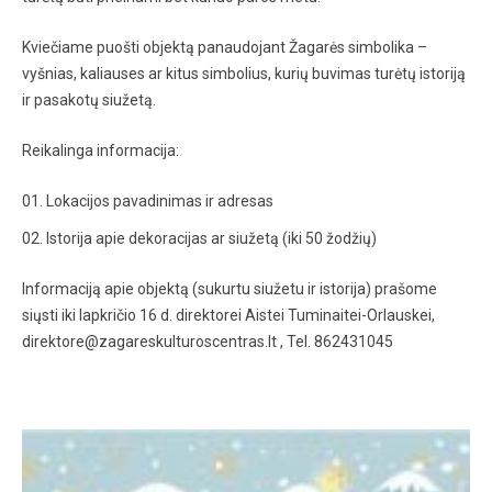
Kviečiame puošti objektą panaudojant Žagarės simbolika –
vyšnias, kaliauses ar kitus simbolius, kurių buvimas turėtų istoriją
ir pasakotų siužetą.
Reikalinga informacija:
Lokacijos pavadinimas ir adresas
Istorija apie dekoracijas ar siužetą (iki 50 žodžių)
Informaciją apie objektą (sukurtu siužetu ir istorija) prašome
siųsti iki lapkričio 16 d. direktorei Aistei Tuminaitei-Orlauskei,
direktore@zagareskulturoscentras.lt , Tel. 862431045