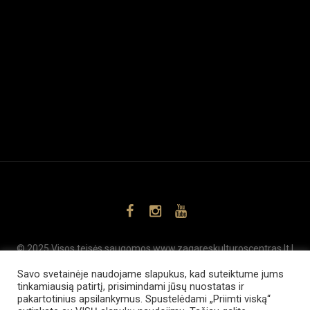
© 2025 Visos teisės saugomos www.zagareskulturoscentras.lt |
,
SEO
Svetainių kūrimas
www.internetsolutions.lt
Savo svetainėje naudojame slapukus, kad suteiktume jums
tinkamiausią patirtį, prisimindami jūsų nuostatas ir
pakartotinius apsilankymus. Spustelėdami „Priimti viską“