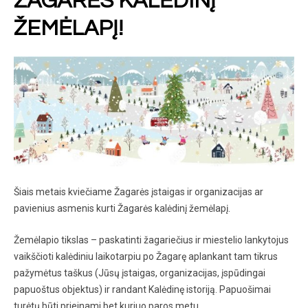
ŽAGARĖS KALĖDINĮ
ŽEMĖLAPĮ!
Šiais metais kviečiame Žagarės įstaigas ir organizacijas ar
pavienius asmenis kurti Žagarės kalėdinį žemėlapį.
Žemėlapio tikslas – paskatinti žagariečius ir miestelio lankytojus
vaikščioti kalėdiniu laikotarpiu po Žagarę aplankant tam tikrus
pažymėtus taškus (Jūsų įstaigas, organizacijas, įspūdingai
papuoštus objektus) ir randant Kalėdinę istoriją. Papuošimai
turėtų būti prieinami bet kuriuo paros metu.