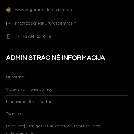
www.zagareskulturoscentras.lt
info@zagareskulturoscentras.lt
Tel. +37042656268
ADMINISTRACINĖ INFORMACIJA
Nuostatai
Vidaus kontrolės politika
Planavimo dokumentai
Tvarkos
Darbuotojų saugos ir sveikatos, gaisrinės saugos
dokumentacija