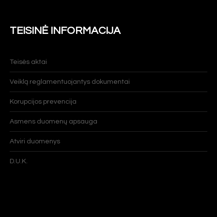
TEISINĖ INFORMACIJA
Teisės aktai
Veiklą reglamentuojantys dokumentai
Korupcijos prevencija
Asmens duomenų apsauga
Atviri duomenys
D.U.K.