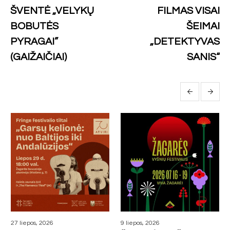
ŠVENTĖ „VELYKŲ
FILMAS VISAI
BOBUTĖS
ŠEIMAI
PYRAGAI”
„DETEKTYVAS
(GAIŽAIČIAI)
SANIS“
More projects
27 liepos, 2026
9 liepos, 2026