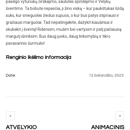
pasiilgo vyturiukų čirškėjimo, saulutės spindėjimo ir Velykų
šventimo. Ta bobutė nepėsčia, ji žino viską – kur paukštukas lizdą
suks, kur snieguolės žiedus supuos, o kur bus patys stipriausi ir
gražiausi margučiai. Tad nepatingėkite, dažykit kiaušinius ir
skubėkit į šventę! Ridensim, mušim bei vartysim ir patį pačiausią
margutį išrinksim. Bus daug juoko, daug linksmybių ir tikro
pavasarinio šurmulio!
Renginio ikėlimo informacija
Date:
12 balandžio, 2023
ATVELYKIO
ANIMACINIS