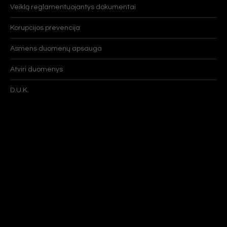
Veiklą reglamentuojantys dokumentai
Korupcijos prevencija
Asmens duomenų apsauga
Atviri duomenys
D.U.K.