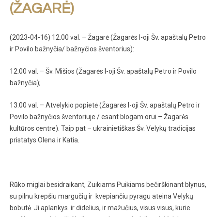
(ŽAGARĖ)
(2023-04-16) 12.00 val. – Žagarė (Žagarės I-oji Šv. apaštalų Petro
ir Povilo bažnyčia/ bažnyčios šventorius):
12.00 val. – Šv. Mišios (Žagarės I-oji Šv. apaštalų Petro ir Povilo
bažnyčia);
13.00 val. – Atvelykio popietė (Žagarės I-oji Šv. apaštalų Petro ir
Povilo bažnyčios šventoriuje / esant blogam orui – Žagarės
kultūros centre). Taip pat – ukrainietiškas Šv. Velykų tradicijas
pristatys Olena ir Katia.
Rūko miglai besidraikant, Zuikiams Puikiams bečirškinant blynus,
su pilnu krepšiu margučių ir kvepiančiu pyragu ateina Velykų
bobutė. Ji aplankys ir didelius, ir mažučius, visus visus, kurie