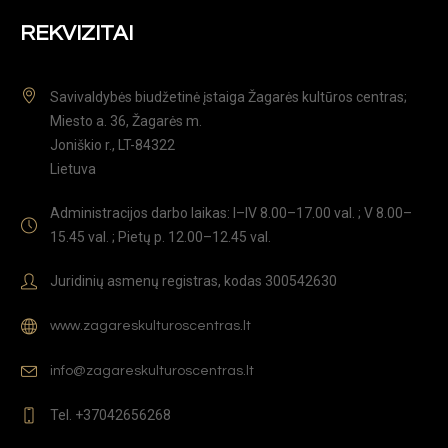
REKVIZITAI
Savivaldybės biudžetinė įstaiga Žagarės kultūros centras;
Miesto a. 36, Žagarės m.
Joniškio r., LT-84322
Lietuva
Administracijos darbo laikas: I–IV 8.00–17.00 val. ; V 8.00–
15.45 val. ; Pietų p. 12.00–12.45 val.
Juridinių asmenų registras, kodas 300542630
www.zagareskulturoscentras.lt
info@zagareskulturoscentras.lt
Tel. +37042656268