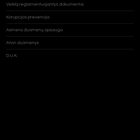
Veiklą reglamentuojantys dokumentai
Korupcijos prevencija
Asmens duomenų apsauga
Atviri duomenys
D.U.K.