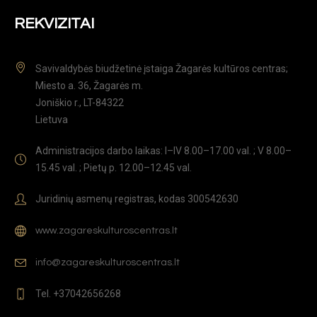
REKVIZITAI
Savivaldybės biudžetinė įstaiga Žagarės kultūros centras;
Miesto a. 36, Žagarės m.
Joniškio r., LT-84322
Lietuva
Administracijos darbo laikas: I–IV 8.00–17.00 val. ; V 8.00–
15.45 val. ; Pietų p. 12.00–12.45 val.
Juridinių asmenų registras, kodas 300542630
www.zagareskulturoscentras.lt
info@zagareskulturoscentras.lt
Tel. +37042656268