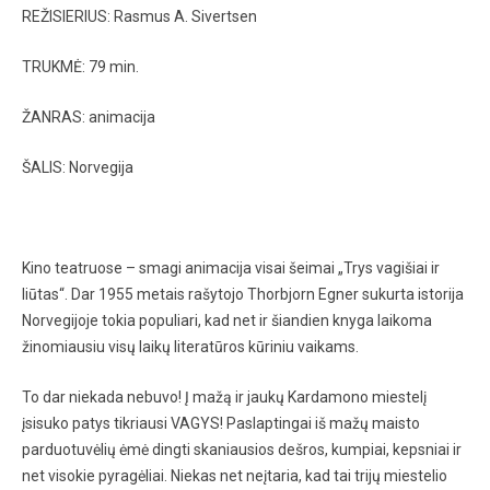
REŽISIERIUS: Rasmus A. Sivertsen
TRUKMĖ: 79 min.
ŽANRAS: animacija
ŠALIS: Norvegija
Kino teatruose – smagi animacija visai šeimai „Trys vagišiai ir
liūtas“. Dar 1955 metais rašytojo Thorbjorn Egner sukurta istorija
Norvegijoje tokia populiari, kad net ir šiandien knyga laikoma
žinomiausiu visų laikų literatūros kūriniu vaikams.
To dar niekada nebuvo! Į mažą ir jaukų Kardamono miestelį
įsisuko patys tikriausi VAGYS! Paslaptingai iš mažų maisto
parduotuvėlių ėmė dingti skaniausios dešros, kumpiai, kepsniai ir
net visokie pyragėliai. Niekas net neįtaria, kad tai trijų miestelio