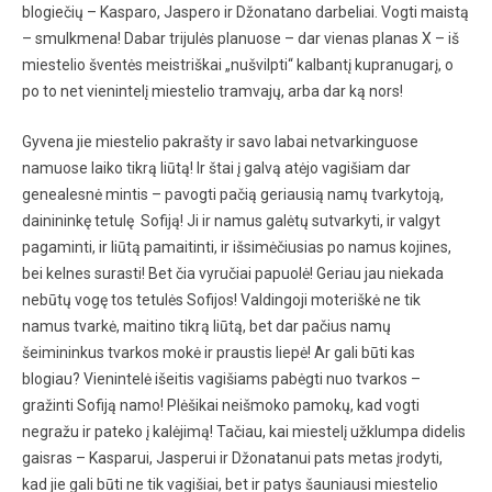
blogiečių – Kasparo, Jaspero ir Džonatano darbeliai. Vogti maistą
– smulkmena! Dabar trijulės planuose – dar vienas planas X – iš
miestelio šventės meistriškai „nušvilpti“ kalbantį kupranugarį, o
po to net vienintelį miestelio tramvajų, arba dar ką nors!
Gyvena jie miestelio pakrašty ir savo labai netvarkinguose
namuose laiko tikrą liūtą! Ir štai į galvą atėjo vagišiam dar
genealesnė mintis – pavogti pačią geriausią namų tvarkytoją,
dainininkę tetulę Sofiją! Ji ir namus galėtų sutvarkyti, ir valgyt
pagaminti, ir liūtą pamaitinti, ir išsimėčiusias po namus kojines,
bei kelnes surasti! Bet čia vyručiai papuolė! Geriau jau niekada
nebūtų vogę tos tetulės Sofijos! Valdingoji moteriškė ne tik
namus tvarkė, maitino tikrą liūtą, bet dar pačius namų
šeimininkus tvarkos mokė ir praustis liepė! Ar gali būti kas
blogiau? Vienintelė išeitis vagišiams pabėgti nuo tvarkos –
gražinti Sofiją namo! Plėšikai neišmoko pamokų, kad vogti
negražu ir pateko į kalėjimą! Tačiau, kai miestelį užklumpa didelis
gaisras – Kasparui, Jasperui ir Džonatanui pats metas įrodyti,
kad jie gali būti ne tik vagišiai, bet ir patys šauniausi miestelio