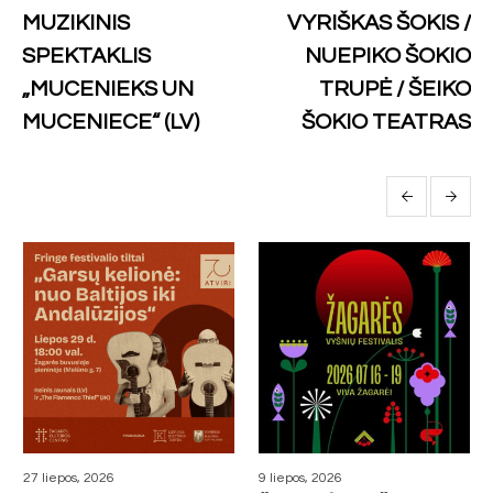
MUZIKINIS
VYRIŠKAS ŠOKIS /
SPEKTAKLIS
NUEPIKO ŠOKIO
„MUCENIEKS UN
TRUPĖ / ŠEIKO
MUCENIECE“ (LV)
ŠOKIO TEATRAS
More projects
27 liepos, 2026
9 liepos, 2026