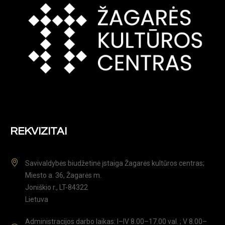
REKVIZITAI
Savivaldybės biudžetinė įstaiga Žagarės kultūros centras;
Miesto a. 36, Žagarės m.
Joniškio r., LT-84322
Lietuva
Administracijos darbo laikas: I–IV 8.00–17.00 val. ; V 8.00–