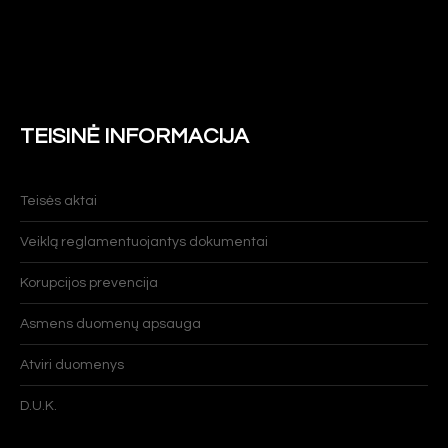
TEISINĖ INFORMACIJA
Teisės aktai
Veiklą reglamentuojantys dokumentai
Korupcijos prevencija
Asmens duomenų apsauga
Atviri duomenys
D.U.K.