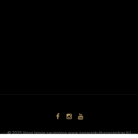
© 2025 Visos teisės saugomos www.zagareskulturoscentras.lt |