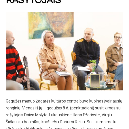
RAŠYTOJAIS
Gegužės mėnuo Žagarės kultūros centre buvo kupinas įvairiausių
renginių. Vienas iš jų – gegužės 8 d. (penktadienį) susitikimas su
rašytojais Daiva Molyte-Lukauskiene, Ilona Ežerinyte, Virgiu
Šidlausku bei mūsų kraštiečiu Dariumi Rekiu. Susitikimo metu
kūrėjai skaitė ištraukas iš naujausių kūrinių įvairaus amžiaus