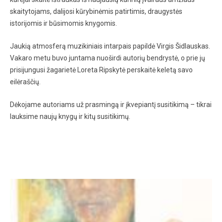
skaitytojams, dalijosi kūrybinėmis patirtimis, draugystės
istorijomis ir būsimomis knygomis.
Jaukią atmosferą muzikiniais intarpais papildė Virgis Šidlauskas.
Vakaro metu buvo juntama nuoširdi autorių bendrystė, o prie jų
prisijungusi žagarietė Loreta Ripskytė perskaitė keletą savo
eilėraščių.
Dėkojame autoriams už prasmingą ir įkvepiantį susitikimą – tikrai
lauksime naujų knygų ir kitų susitikimų.