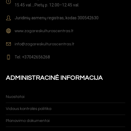
15.45 val. ; Pietų p. 12.00–12.45 val.
Juridinių asmenų registras, kodas 300542630
www.zagareskulturoscentras.lt
info@zagareskulturoscentras.lt
Tel. +37042656268
ADMINISTRACINĖ INFORMACIJA
Nuostatai
Vidaus kontrolės politika
Planavimo dokumentai