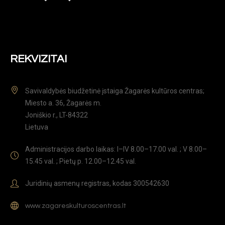
REKVIZITAI
Savivaldybės biudžetinė įstaiga Žagarės kultūros centras;
Miesto a. 36, Žagarės m.
Joniškio r., LT-84322
Lietuva
Administracijos darbo laikas: I–IV 8.00–17.00 val. ; V 8.00–
15.45 val. ; Pietų p. 12.00–12.45 val.
Juridinių asmenų registras, kodas 300542630
www.zagareskulturoscentras.lt