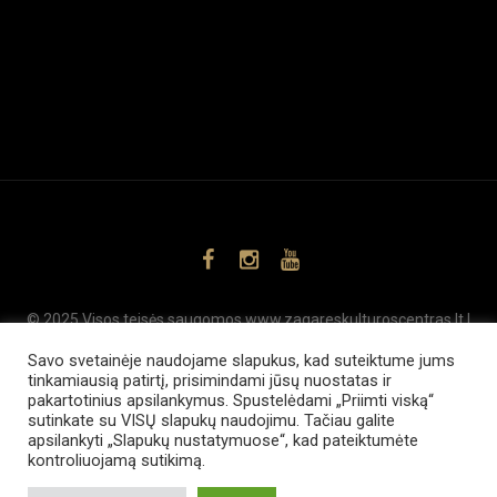
© 2025 Visos teisės saugomos www.zagareskulturoscentras.lt |
,
SEO
Svetainių kūrimas
www.internetsolutions.lt
Savo svetainėje naudojame slapukus, kad suteiktume jums
tinkamiausią patirtį, prisimindami jūsų nuostatas ir
pakartotinius apsilankymus. Spustelėdami „Priimti viską“
sutinkate su VISŲ slapukų naudojimu. Tačiau galite
apsilankyti „Slapukų nustatymuose“, kad pateiktumėte
kontroliuojamą sutikimą.