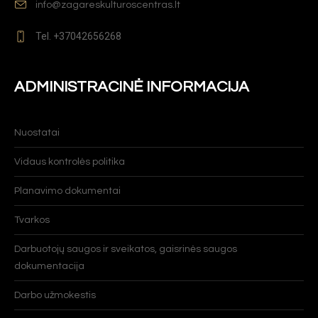
info@zagareskulturoscentras.lt
Tel. +37042656268
ADMINISTRACINĖ INFORMACIJA
Nuostatai
Vidaus kontrolės politika
Planavimo dokumentai
Tvarkos
Darbuotojų saugos ir sveikatos, gaisrinės saugos
dokumentacija
Darbo užmokestis