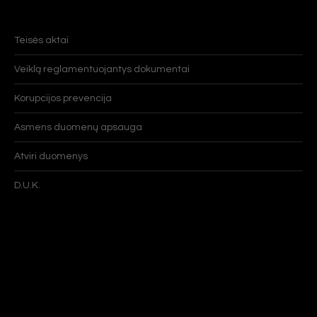
Teisės aktai
Veiklą reglamentuojantys dokumentai
Korupcijos prevencija
Asmens duomenų apsauga
Atviri duomenys
D.U.K.