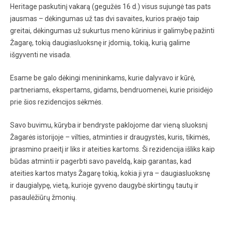
Heritage paskutinį vakarą (gegužės 16 d.) visus sujungė tas pats
jausmas – dėkingumas už tas dvi savaites, kurios praėjo taip
greitai, dėkingumas už sukurtus meno kūrinius ir galimybę pažinti
Žagarę, tokią daugiasluoksnę ir įdomią, tokią, kurią galime
išgyventi ne visada.
Esame be galo dėkingi menininkams, kurie dalyvavo ir kūrė,
partneriams, ekspertams, gidams, bendruomenei, kurie prisidėjo
prie šios rezidencijos sėkmės.
Savo buvimu, kūryba ir bendryste paklojome dar vieną sluoksnį
Žagarės istorijoje – vilties, atminties ir draugystės, kuris, tikimės,
įprasmino praeitį ir liks ir ateities kartoms. Ši rezidencija išliks kaip
būdas atminti ir pagerbti savo paveldą, kaip garantas, kad
ateities kartos matys Žagarę tokią, kokia ji yra – daugiasluoksnę
ir daugialypę, vietą, kurioje gyveno daugybė skirtingų tautų ir
pasaulėžiūrų žmonių.