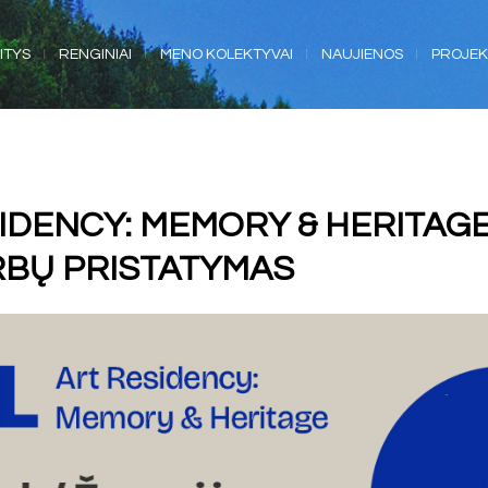
ITYS
RENGINIAI
MENO KOLEKTYVAI
NAUJIENOS
PROJEK
IDENCY: MEMORY & HERITAGE 
RBŲ PRISTATYMAS