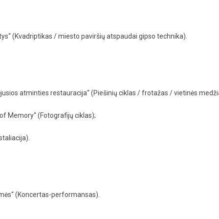
s“ (Kvadriptikas / miesto paviršių atspaudai gipso technika).
jusios atminties restauracija“ (Piešinių ciklas / frotažas / vietinės medž
f Memory“ (Fotografijų ciklas);
aliacija).
smės“ (Koncertas-performansas).