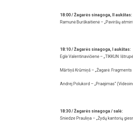
18:00 / Žagarės sinagoga, II aukštas:
Ramunė Burškaitienė – „Paviršių atminty
18:10 / Žagarės sinagoga, I aukštas:
Eglė Valentinavičienė – „TIKKUN: Ištrupė
Mārtiņš Krūmiņš – „Žagarė: Fragments o
Andrej Polukord – „Praėjimas“ (Videoinst
18:30 / Žagarės sinagoga / salė:
Sniedze Prauliņa – „Žydų kantorių gie