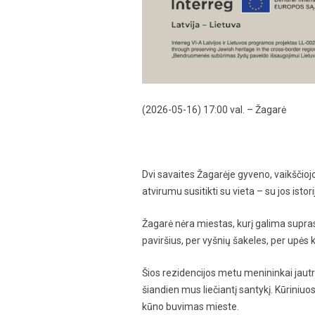
(2026-05-16) 17:00 val. – Žagarė
Dvi savaites Žagarėje gyveno, vaikščiojo, 
atvirumu susitikti su vieta – su jos istor
Žagarė nėra miestas, kurį galima suprasti
paviršius, per vyšnių šakeles, per upės kra
Šios rezidencijos metu menininkai jautr
šiandien mus liečiantį santykį. Kūriniuose
kūno buvimas mieste.