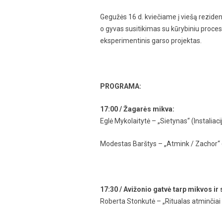
Gegužės 16 d. kviečiame į viešą reziden
o gyvas susitikimas su kūrybiniu procesu:
eksperimentinis garso projektas.
PROGRAMA:
17:00 / Žagarės mikva:
Eglė Mykolaitytė – „Sietynas“ (Instaliaci
Modestas Barštys – „Atmink / Zachor“ (St
17:30 / Avižonio gatvė tarp mikvos ir
Roberta Stonkutė – „Ritualas atminčiai 