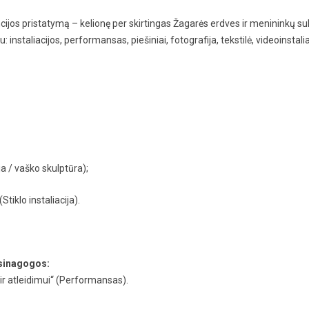
cijos pristatymą – kelionę per skirtingas Žagarės erdves ir menininkų su
 instaliacijos, performansas, piešiniai, fotografija, tekstilė, videoinsta
ja / vaško skulptūra);
iklo instaliacija).
 sinagogos:
ir atleidimui“ (Performansas).