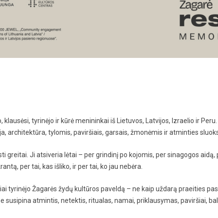
klausėsi, tyrinėjo ir kūrė menininkai iš Lietuvos, Latvijos, Izraelio ir Peru.
ija, architektūra, tylomis, paviršiais, garsais, žmonėmis ir atminties sluok
 greitai. Ji atsiveria lėtai – per grindinį po kojomis, per sinagogos aidą
ntą, per tai, kas išliko, ir per tai, ko jau nebėra.
iai tyrinėjo Žagarės žydų kultūros paveldą – ne kaip uždarą praeities pas
 susipina atmintis, netektis, ritualas, namai, priklausymas, paviršiai, bals