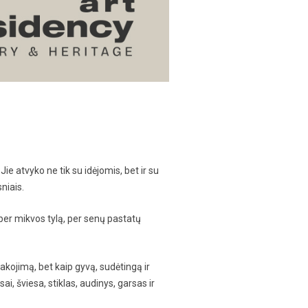
 Jie atvyko ne tik su idėjomis, bet ir su
sniais.
, per mikvos tylą, per senų pastatų
akojimą, bet kaip gyvą, sudėtingą ir
ai, šviesa, stiklas, audinys, garsas ir