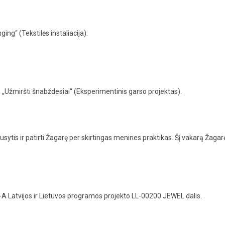
g“ (Tekstilės instaliacija).
Užmiršti šnabždesiai“ (Eksperimentinis garso projektas).
ausytis ir patirti Žagarę per skirtingas menines praktikas. Šį vakarą Žagarė
A Latvijos ir Lietuvos programos projekto LL-00200 JEWEL dalis.