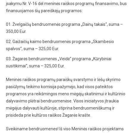
įsakymu Nr. V-16 dėl meninės raiškos programų finansavimo, bus
finansuojamos šių pareiškėjų programos:
Žvelgaičių bendruomenės programa „Dainų takais“, suma –
350,00 Eur.
Gaižaičių kaimo bendruomenės programa „Skambesio
spalvos“, suma – 325,00 Eur.
Žagarės bendruomenės „Veidė“ programa „Kūrybiniai
susitikimai“, suma – 325,00 Eur.
Meninės raiškos programų paraiškų svarstymo ir lėšų skyrimo
pasiūlymų teikimo komisija pažymėjo, kad visos pateiktos
programos yra reikšmingos meno mėgėjų skatinimui ir kultūrinio
dalyvavimo plėtrai bendruomenėse. Visos iniciatyvos įtraukia
mėgėjus dalyvauti kultūroje, stiprina bendruomeniškumą ir
prisideda prie kultūros raiškos Žagarės krašte.
Sveikiname bendruomenes! Iš viso Meninės raiškos projektams