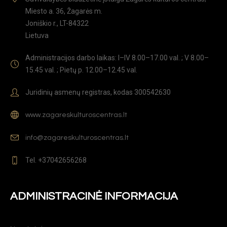
Miesto a. 36, Žagarės m.
Joniškio r., LT-84322
Lietuva
Administracijos darbo laikas: I–IV 8.00–17.00 val. ; V 8.00–
15.45 val. ; Pietų p. 12.00–12.45 val.
Juridinių asmenų registras, kodas 300542630
www.zagareskulturoscentras.lt
info@zagareskulturoscentras.lt
Tel. +37042656268
ADMINISTRACINĖ INFORMACIJA