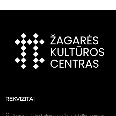
REKVIZITAI
Savivaldybės biudžetinė įstaiga Žagarės kultūros centras;