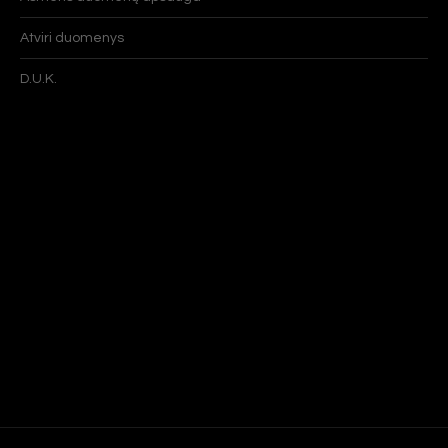
Atviri duomenys
D.U.K.