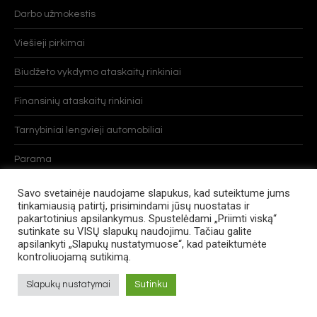
Darbo užmokestis
Viešieji pirkimai
Biudžeto vykdymo ataskaitų rinkiniai
Finansinių ataskaitų rinkiniai
Tarnybiniai lengvieji automobiliai
Parama
Personalo paieška
Savo svetainėje naudojame slapukus, kad suteiktume jums
tinkamiausią patirtį, prisimindami jūsų nuostatas ir
Tarnybinės komandiruotės
pakartotinius apsilankymus. Spustelėdami „Priimti viską“
sutinkate su VISŲ slapukų naudojimu. Tačiau galite
apsilankyti „Slapukų nustatymuose“, kad pateiktumėte
kontroliuojamą sutikimą.
Slapukų nustatymai
Sutinku