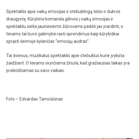
Spektaklis apie vaikų emocijas ir stebuklingą tėčio ir dukros
draugystę. Kūrybinė komanda gilinosi į vaikų emocijas ir
spektakliu siekė jauniesiems žiūrovams padėti jas įvardinti, o
tėvams tai buvo galimybė rasti sprendimus kaip kūrybiškai
spręsti šeimoje kylančias “emocijų audras”.
Tai šviesus, muzikalus spektaklis apie stebuklus kurie įvyksta
žaidžiant. O tėvams siunčiama žinutė, kad gražiausias laikas yra
praleidžiamas su savo vaikais.
Foto – Edvardas Tamošiūnas