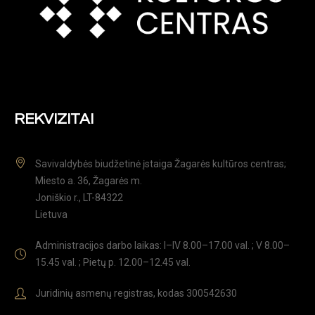
REKVIZITAI
Savivaldybės biudžetinė įstaiga Žagarės kultūros centras;
Miesto a. 36, Žagarės m.
Joniškio r., LT-84322
Lietuva
Administracijos darbo laikas: I–IV 8.00–17.00 val. ; V 8.00–
15.45 val. ; Pietų p. 12.00–12.45 val.
Juridinių asmenų registras, kodas 300542630