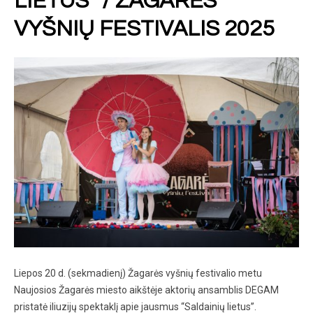
LIETUS“ / ŽAGARĖS
VYŠNIŲ FESTIVALIS 2025
Liepos 20 d. (sekmadienį) Žagarės vyšnių festivalio metu
Naujosios Žagarės miesto aikštėje aktorių ansamblis DEGAM
pristatė iliuzijų spektaklį apie jausmus “Saldainių lietus”.