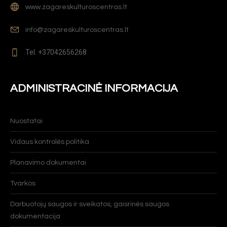
www.zagareskulturoscentras.lt
info@zagareskulturoscentras.lt
Tel. +37042656268
ADMINISTRACINĖ INFORMACIJA
Nuostatai
Vidaus kontrolės politika
Planavimo dokumentai
Tvarkos
Darbuotojų saugos ir sveikatos, gaisrinės saugos
dokumentacija