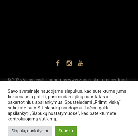
© 2025 Visos teisės saugomos www.zagareskulturoscentras.lt |
,
SEO
Svetainių kūrimas
www.internetsolutions.lt
Savo svetainėje naudojame slapukus, kad suteiktume jums
tinkamiausią patirtį, prisimindami jūsų nuostatas ir
pakartotinius apsilankymus. Spustelėdami „Priimti viską“
sutinkate su VISŲ slapukų naudojimu. Tačiau galite
apsilankyti „Slapukų nustatymuose“, kad pateiktumėte
kontroliuojamą sutikimą.
Slapukų nustatymai
Sutinku