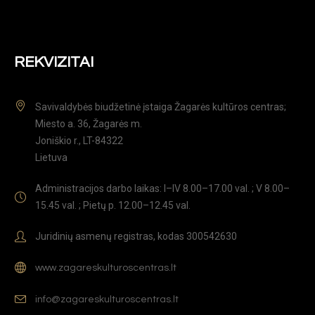
REKVIZITAI
Savivaldybės biudžetinė įstaiga Žagarės kultūros centras;
Miesto a. 36, Žagarės m.
Joniškio r., LT-84322
Lietuva
Administracijos darbo laikas: I–IV 8.00–17.00 val. ; V 8.00–
15.45 val. ; Pietų p. 12.00–12.45 val.
Juridinių asmenų registras, kodas 300542630
www.zagareskulturoscentras.lt
info@zagareskulturoscentras.lt