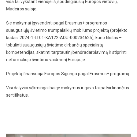
visa tai vykstant vienoje iš įspūdingiausių Europos vietovių,
Madeiros saloje.
Šie mokymai įgyvendinti pagal Erasmus+ programos
suaugusiųjų švietimo trumpalaikių mobilumo projektą (projekto
kodas: 2024-1-LT01-KA122-ADU-000234625), kurio tikslas –
tobulinti suaugusiųjų švietime dirbančių specialistų
kompetencijas, skatinti tarptautinį bendradarbiavimą ir stiprinti
neformaliojo švietimo vaidmenį Europoje.
Projektą finansuoja Europos Sąjunga pagal Erasmus+ programą.
Visi dalyviai sėkmingai baigė mokymus ir gavo tai patvirtinančius
sertifikatus.