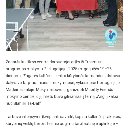
Žagarės kultūros centro darbuotojai grįžo iš Erasmus+
programos mokymų Portugalijoje. 2025 m. gegužės 19–26
dienomis Žagarės kultūros centro kūrybinės komandos atstovai
dalyvavo tarptautiniuose mokymuose, vykusiuose Portugalijoje,
Madeiros saloje. Mokymai buvo organizuoti Mobility Friends
mokymo centre, o jų metu buvo gilinamasi į temą „Anglų kalba:
nuo Blah iki Ta-Dah“.
Tai buvo intensyvi ir įkvepianti savaitė, kupina kalbinės praktikos,
kūrybinių veiklų bei profesinio augimo tarptautinėje aplinkoje –