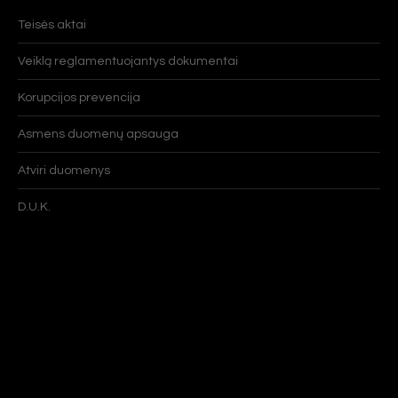
Teisės aktai
Veiklą reglamentuojantys dokumentai
Korupcijos prevencija
Asmens duomenų apsauga
Atviri duomenys
D.U.K.