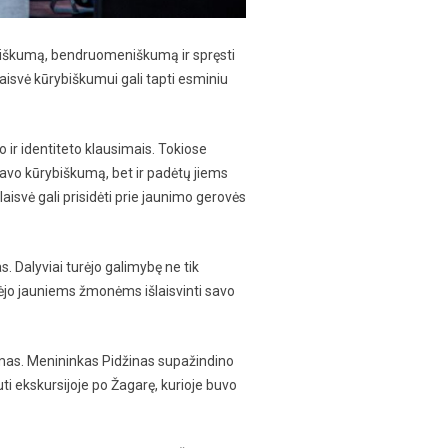
ybiškumą, bendruomeniškumą ir spręsti
 laisvė kūrybiškumui gali tapti esminiu
 ir identiteto klausimais. Tokiose
savo kūrybiškumą, bet ir padėtų jiems
aisvė gali prisidėti prie jaunimo gerovės
. Dalyviai turėjo galimybę ne tik
dėjo jauniems žmonėms išlaisvinti savo
tymas. Menininkas Pidžinas supažindino
ti ekskursijoje po Žagarę, kurioje buvo