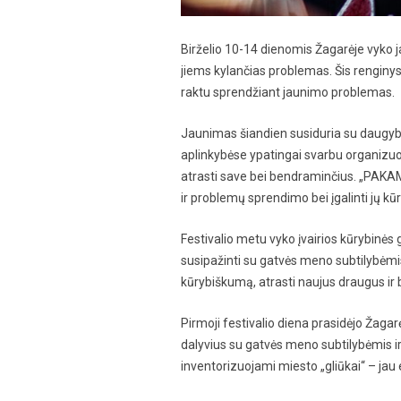
Birželio 10-14 dienomis Žagarėje vyko 
jiems kylančias problemas. Šis renginys, 
raktu sprendžiant jaunimo problemas.
Jaunimas šiandien susiduria su daugybe 
aplinkybėse ypatingai svarbu organizuot
atrasti save bei bendraminčius. „PAKAMPĖ
ir problemų sprendimo bei įgalinti jų k
Festivalio metu vyko įvairios kūrybinės
susipažinti su gatvės meno subtilybėmis
kūrybiškumą, atrasti naujus draugus ir 
Pirmoji festivalio diena prasidėjo Žaga
dalyvius su gatvės meno subtilybėmis ir 
inventorizuojami miesto „gliūkai“ – jau