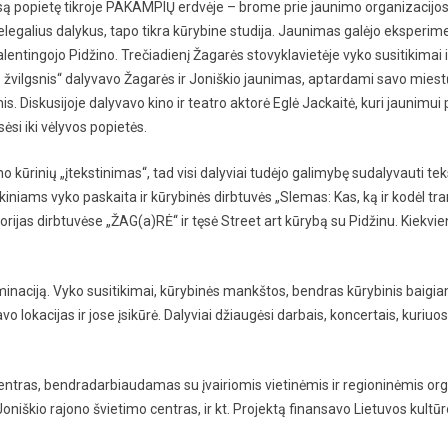
isą popietę tikroje PAKAMPIŲ erdvėje – brome prie jaunimo organizacijos 
legalius dalykus, tapo tikra kūrybine studija. Jaunimas galėjo eksperimen
entingojo Pidžino. Trečiadienį Žagarės stovyklavietėje vyko susitikimai i
imo žvilgsnis“ dalyvavo Žagarės ir Joniškio jaunimas, aptardami savo mie
s. Diskusijoje dalyvavo kino ir teatro aktorė Eglė Jackaitė, kuri jaunimui
ėsi iki vėlyvos popietės.
o kūrinių „įtekstinimas“, tad visi dalyviai tudėjo galimybę sudalyvauti te
niams vyko paskaita ir kūrybinės dirbtuvės „Slemas: Kas, ką ir kodėl t
istorijas dirbtuvėse „ŽAG(a)RĖ“ ir tęsė Street art kūrybą su Pidžinu. Kiek
minaciją. Vyko susitikimai, kūrybinės mankštos, bendras kūrybinis baigiam
vo lokacijas ir jose įsikūrė. Dalyviai džiaugėsi darbais, koncertais, kuriu
entras, bendradarbiaudamas su įvairiomis vietinėmis ir regioninėmis org
Joniškio rajono švietimo centras, ir kt. Projektą finansavo Lietuvos kultūr