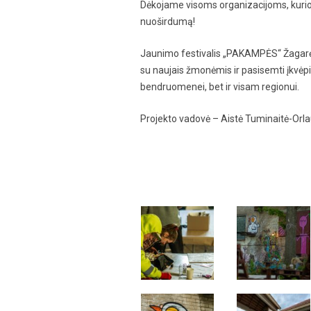
Dėkojame visoms organizacijoms, kurios 
nuoširdumą!
Jaunimo festivalis „PAKAMPĖS“ Žagarėje
su naujais žmonėmis ir pasisemti įkvėpi
bendruomenei, bet ir visam regionui.
Projekto vadovė – Aistė Tuminaitė-Orl