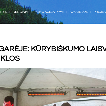
ITYS
RENGINIAI
MENO KOLEKTYVAI
NAUJIENOS
PROJEK
GARĖJE: KŪRYBIŠKUMO LAISV
IKLOS