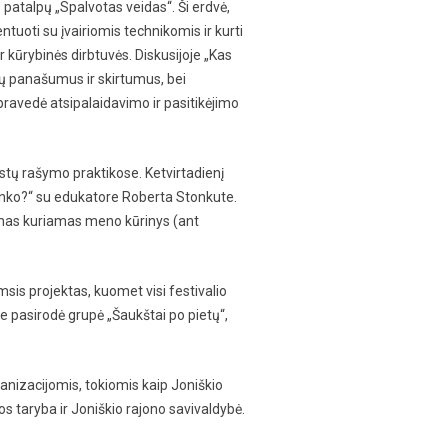
patalpų „Spalvotas veidas“. Ši erdvė,
tuoti su įvairiomis technikomis ir kurti
r kūrybinės dirbtuvės. Diskusijoje „Kas
stų panašumus ir skirtumus, bei
 pravedė atsipalaidavimo ir pasitikėjimo
kstų rašymo praktikose. Ketvirtadienį
ranko?“ su edukatore Roberta Stonkute.
vienas kuriamas meno kūrinys (ant
sis projektas, kuomet visi festivalio
ose pasirodė grupė „Šaukštai po pietų“,
anizacijomis, tokiomis kaip Joniškio
os taryba ir Joniškio rajono savivaldybė.