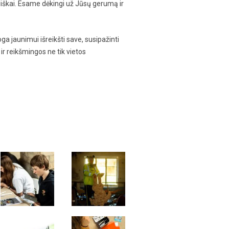
ališkai. Esame dėkingi už Jūsų gerumą ir
 jaunimui išreikšti save, susipažinti
r reikšmingos ne tik vietos