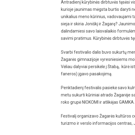
Antradienį kūrybinės dirbtuvės tęsėsi v
kurioje jaunimas mėgsta burtis daryti ne
unikalius meno kūrinius, vadovaujami tal
sieja ir skiria Joniškį ir Žagarę? Jaun
dalindamiesi savo laisvalaikio formulėmi
savimi pratimus. Kūrybinės dirbtuvės tęs
Svarbi festivalio dalis buvo sukurtų men
Žagarės gimnazijoje vyresniesiems moki
Vėliau dalyviai persikėlė į Štabą, kūrė 
faneros) įgavo pasakojimą.
Penktadienį festivalis pasiekė savo kul
metu sukurti kūriniai atrado Žagarėje sa
roko grupė NIOKOMI ir atlikėjas GAMKA.
Festivalį organizavo Žagarės kultūros c
turizmo ir verslo informacijos centras, 