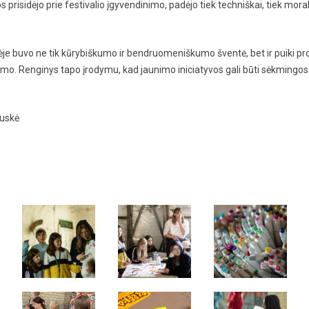
prisidėjo prie festivalio įgyvendinimo, padėjo tiek techniškai, tiek mor
 buvo ne tik kūrybiškumo ir bendruomeniškumo šventė, bet ir puiki proga
mo. Renginys tapo įrodymu, kad jaunimo iniciatyvos gali būti sėkmingos i
auskė