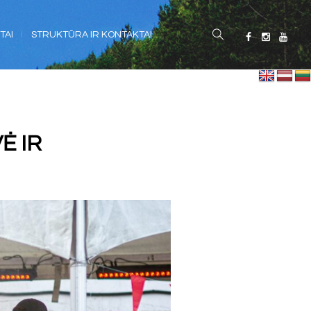
TAI
STRUKTŪRA IR KONTAKTAI
Ė IR