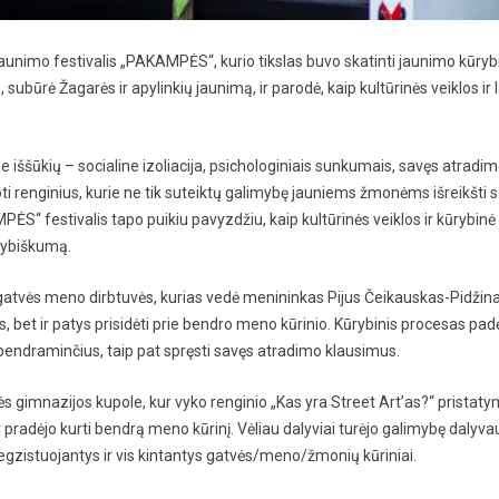
jaunimo festivalis „PAKAMPĖS“, kurio tikslas buvo skatinti jaunimo kūr
subūrė Žagarės ir apylinkių jaunimą, ir parodė, kaip kultūrinės veiklos ir
iššūkių – socialine izoliacija, psichologiniais sunkumais, savęs atradimo
i renginius, kurie ne tik suteiktų galimybę jauniems žmonėms išreikšti 
S“ festivalis tapo puikiu pavyzdžiu, kaip kultūrinės veiklos ir kūrybinė l
ūrybiškumą.
 gatvės meno dirbtuvės, kurias vedė menininkas Pijus Čeikauskas-Pidžinas
, bet ir patys prisidėti prie bendro meno kūrinio. Kūrybinis procesas pa
bendraminčius, taip pat spręsti savęs atradimo klausimus.
rės gimnazijos kupole, kur vyko renginio „Kas yra Street Art’as?“ prista
pradėjo kurti bendrą meno kūrinį. Vėliau dalyviai turėjo galimybę dalyvau
 egzistuojantys ir vis kintantys gatvės/meno/žmonių kūriniai.