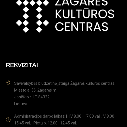
REKVIZITAI
Savivaldybės biudžetinė įstaiga Žagarės kultūros centras;
Miesto a. 36, Žagarės m.
Joniškio r., LT-84322
Lietuva
Administracijos darbo laikas: I–IV 8.00–17.00 val. ; V 8.00–
15.45 val. ; Pietų p. 12.00–12.45 val.