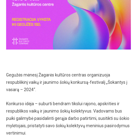
Gegužės mėnesį Žagarės kultūros centras organizuoja
respublikinį vaikų ir jaunimo šokių konkursą-festivalį „Šokantys į
vasarą – 2024“.
Konkurso idėja – suburti bendram tikslui rajono, apskrities ir
respublikos vaikų ir jaunimo šokių kolektyvus. Vadovams bus
puiki galimybė pasidalinti gerąja darbo patirtimi, susitikti su šokio
mylėtojais, pristatyti savo šokių kolektyvų meninius pasirodymus
vertinimui.