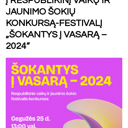
Į RESPUBLIKINĮ VAIKŲ IR
JAUNIMO ŠOKIŲ
KONKURSĄ-FESTIVALĮ
„ŠOKANTYS Į VASARĄ –
2024“