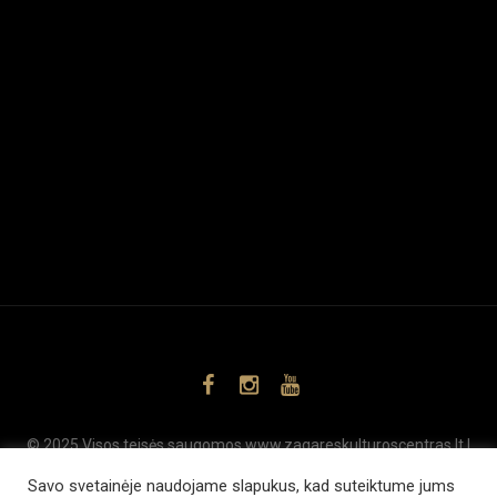
© 2025 Visos teisės saugomos www.zagareskulturoscentras.lt |
,
SEO
Svetainių kūrimas
www.internetsolutions.lt
Savo svetainėje naudojame slapukus, kad suteiktume jums