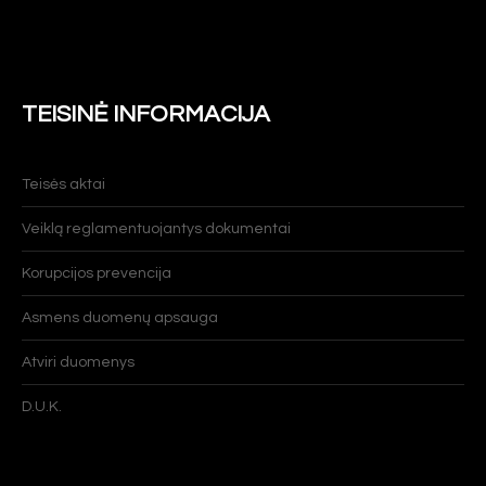
TEISINĖ INFORMACIJA
Teisės aktai
Veiklą reglamentuojantys dokumentai
Korupcijos prevencija
Asmens duomenų apsauga
Atviri duomenys
D.U.K.