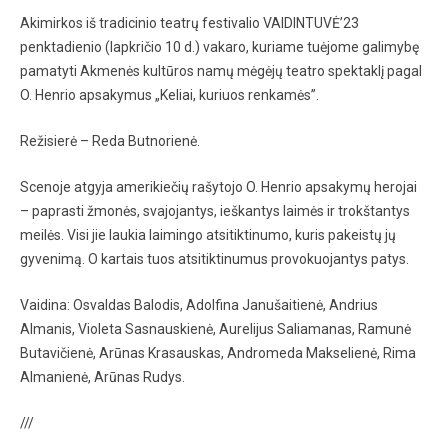
Akimirkos iš tradicinio teatrų festivalio VAIDINTUVĖ’23
penktadienio (lapkričio 10 d.) vakaro, kuriame tuėjome galimybę
pamatyti Akmenės kultūros namų mėgėjų teatro spektaklį pagal
O. Henrio apsakymus „Keliai, kuriuos renkamės”.
Režisierė – Reda Butnorienė.
Scenoje atgyja amerikiečių rašytojo O. Henrio apsakymų herojai
– paprasti žmonės, svajojantys, ieškantys laimės ir trokštantys
meilės. Visi jie laukia laimingo atsitiktinumo, kuris pakeistų jų
gyvenimą. O kartais tuos atsitiktinumus provokuojantys patys.
Vaidina: Osvaldas Balodis, Adolfina Janušaitienė, Andrius
Almanis, Violeta Sasnauskienė, Aurelijus Saliamanas, Ramunė
Butavičienė, Arūnas Krasauskas, Andromeda Makselienė, Rima
Almanienė, Arūnas Rudys.
///