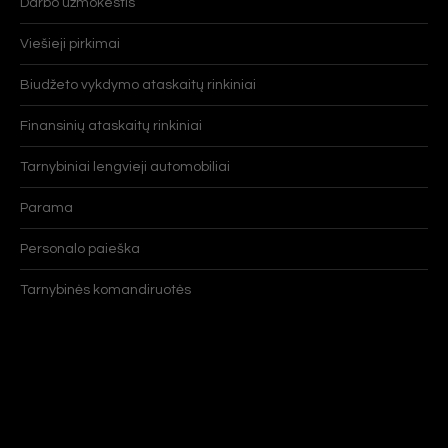
Darbo užmokestis
Viešieji pirkimai
Biudžeto vykdymo ataskaitų rinkiniai
Finansinių ataskaitų rinkiniai
Tarnybiniai lengvieji automobiliai
Parama
Personalo paieška
Tarnybinės komandiruotės