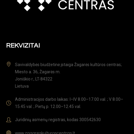
REKVIZITAI
Savivaldybės biudžetinė įstaiga Žagarės kultūros centras;
Miesto a. 36, Žagarės m.
Joniškio r., LT-84322
Lietuva
Administracijos darbo laikas: I–IV 8.00–17.00 val. ; V 8.00–
15.45 val. ; Pietų p. 12.00–12.45 val.
Juridinių asmenų registras, kodas 300542630
www.zagareskulturoscentras.lt