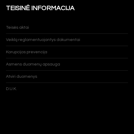
TEISINĖ INFORMACIJA
Teisės aktai
Veiklą reglamentuojantys dokumentai
Korupcijos prevencija
Asmens duomenų apsauga
Atviri duomenys
D.U.K.