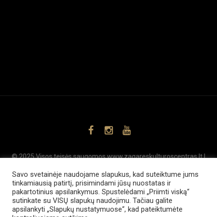
© 2025 Visos teisės saugomos www.zagareskulturoscentras.lt |
,
SEO
Svetainių kūrimas
www.internetsolutions.lt
Savo svetainėje naudojame slapukus, kad suteiktume jums
tinkamiausią patirtį, prisimindami jūsų nuostatas ir
pakartotinius apsilankymus. Spustelėdami „Priimti viską“
sutinkate su VISŲ slapukų naudojimu. Tačiau galite
apsilankyti „Slapukų nustatymuose“, kad pateiktumėte