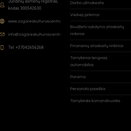
Juridinių asmenų registras,
Darbo užmokestis
kodas 300542630
Viešieji pirkimai
www.zagareskulturoscentras.lt
Biudžeto vykdymo ataskaitų
rinkiniai
info@zagareskulturoscentras.lt
Finansinių ataskaitų rinkiniai
Tel. +37042656268
Tarnybiniai lengvieji
automobiliai
Parama
Personalo paieška
Tarnybinės komandiruotės