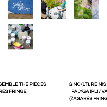
SSEMBLE THE PIECES
GINC (LT), REINI
RĖS FRINGE
PALYGA (PL) / 
(ŽAGARĖS FRING