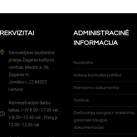
REKVIZITAI
ADMINISTRACINĖ
INFORMACIJA
Savivaldybės biudžetinė
įstaiga Žagarės kultūros
Nuostatai
centras; Miesto a. 36,
Žagarės m.
Vidaus kontrolės politika
Joniškio r., LT-84322
Planavimo dokumentai
Lietuva
Tvarkos
Administracijos darbo
laikas: I–IV 8.00–17.00 val. ;
Darbuotojų saugos ir sveikatos,
V 8.00–15.45 val. ; Pietų p.
gaisrinės saugos
12.00–12.45 val.
dokumentacija