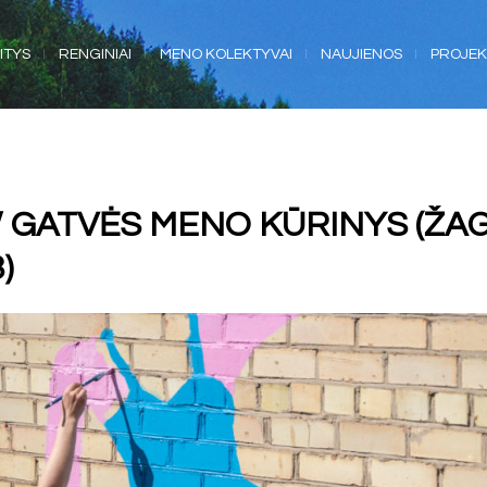
ITYS
RENGINIAI
MENO KOLEKTYVAI
NAUJIENOS
PROJEK
 / GATVĖS MENO KŪRINYS (ŽA
)