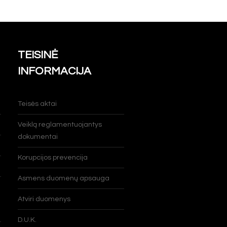
TEISINĖ
INFORMACIJA
Teisės aktai
Veiklą reglamentuojantys
dokumentai
Korupcijos prevencija
Asmens duomenų apsauga
Atviri duomenys
D.U.K.