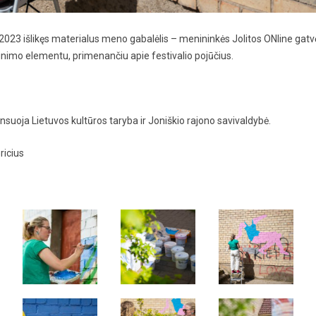
o 2023 išlikęs materialus meno gabalėlis – menininkės Jolitos ONline ga
imo elementu, primenančiu apie festivalio pojūčius.
ansuoja Lietuvos kultūros taryba ir Joniškio rajono savivaldybė.
ricius