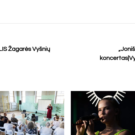
S Žagarės Vyšnių
„Joniš
koncertas|Vy