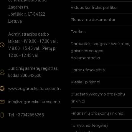
Žagarės m.
Vidaus kontrolės politika
Joniškio r., LT-84322
Planavimo dokumentai
Lietuva
Tvarkos
Administracijos darbo
laikas: I–IV 8.00–17.00 val. ;
Darbuotojų saugos ir sveikatos,
V 8.00–15.45 val. ; Pietų p.
gaisrinės saugos
12.00–12.45 val.
dokumentacija
Juridinių asmenų registras,
Darbo užmokestis
kodas 300542630
Viešieji pirkimai
www.zagareskulturoscentras.lt
Biudžeto vykdymo ataskaitų
rinkiniai
info@zagareskulturoscentras.lt
Finansinių ataskaitų rinkiniai
Tel. +37042656268
Tarnybiniai lengvieji