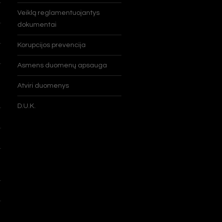
Veiklą reglamentuojantys
dokumentai
Korupcijos prevencija
Asmens duomenų apsauga
Atviri duomenys
D.U.K.