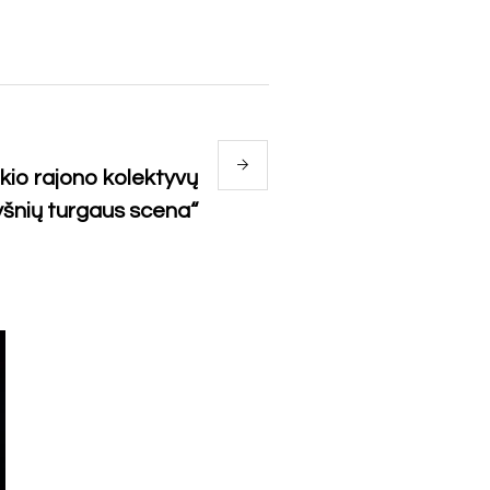
kio rajono kolektyvų
šnių turgaus scena“