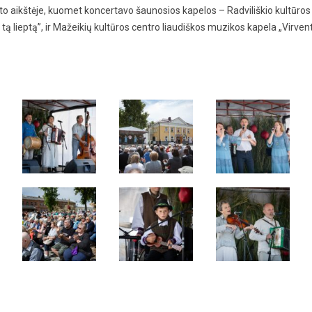
 aikštėje, kuomet koncertavo šaunosios kapelos – Radviliškio kultūros
 tą lieptą”, ir Mažeikių kultūros centro liaudiškos muzikos kapela „Virv