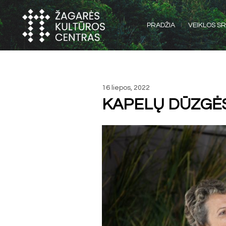
PRADŽIA
VEIKLOS SR
16 liepos, 2022
KAPELŲ DŪZGĖ