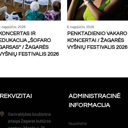
6 rugpjūčio, 2026
6 rugpjūčio, 2026
KONCERTAS IR
PENKTADIENIO VAKARO
EDUKACIJA „ŠOFARO
KONCERTAI / ŽAGARĖS
GARSAS“ / ŽAGARĖS
VYŠNIŲ FESTIVALIS 2026
VYŠNIŲ FESTIVALIS 2026
REKVIZITAI
ADMINISTRACINĖ
INFORMACIJA
Savivaldybės biudžetinė
įstaiga Žagarės kultūros
Nuostatai
centras; Miesto a. 36,