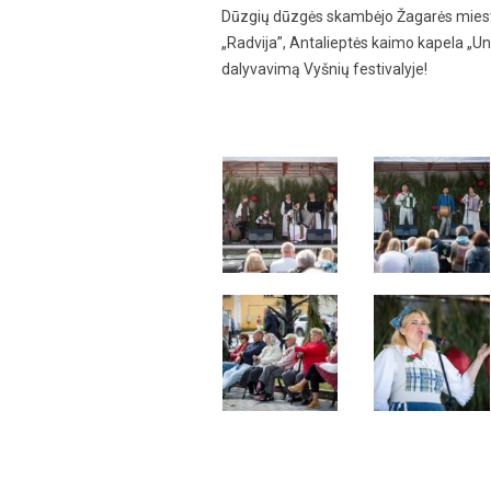
Dūzgių dūzgės skambėjo Žagarės miesto
„Radvija”, Antalieptės kaimo kapela „Un
dalyvavimą Vyšnių festivalyje!